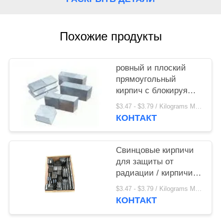
Похожие продукты
ровный и плоский
прямоугольный
кирпич с блокируя
бросанием функции
$3.47 - $3.79 / Kilograms MOQ:500 килограмм/килограмм
от чистого сплава
КОНТАКТ
руководства или
руководств-сурьмы в
x комнате Рэй
Свинцовые кирпичи
для защиты от
радиации / кирпичи
для защиты от
$3.47 - $3.79 / Kilograms MOQ:500 килограмм/килограмм
рентгеновских лучей
КОНТАКТ
из свинца