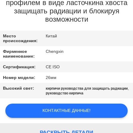
КАЧЕСТВА
профилем в виде ласточкина хвоста
защищать радиации и блокируя
возможности
СВЯЖИТЕСЬ
МЫ
Место
Китай
происхождения:
НОВОСТИ
Фирменное
Chengxin
наименование:
СЛУЧАИ
Сертификация:
CE ISO
Номер модели:
26мм
КАРТА
Высокий свет:
,
кирпичи руководства для защищать радиации
руководство кирпича
САЙТА
КОНТАКТНЫЕ ДАННЫЕ!
PRIVACY
POLICY
РАСКРЫТЬ ДЕТАЛИ