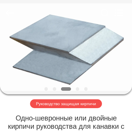
Chengxin
Radiation
Protection
Equipment
Co.,
Ltd.
All
Rights
ДОМ
Reserved.
ПРОДУКТЫ
О
НАС
ПУТЕШЕСТВИЕ
ФАБРИКИ
Руководство защищая кирпичи
Одно-шевронные или двойные
ПРОВЕРКА
кирпичи руководства для канавки с