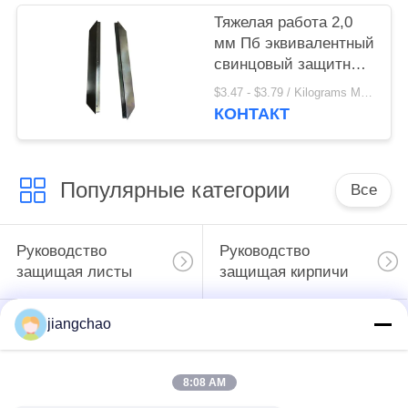
Тяжелая работа 2,0
мм Пб эквивалентный
свинцовый защитный
кирпич Радиационная
$3.47 - $3.79 / Kilograms MOQ:500 килограмм/килограмм
защита до
КОНТАКТ
327,5u00b0C
Популярные категории
Все
Руководство
Руководство
защищая листы
защищая кирпичи
jiangchao
Дверь
С защищать
радиационной
комнаты Рэй
защиты
8:08 AM