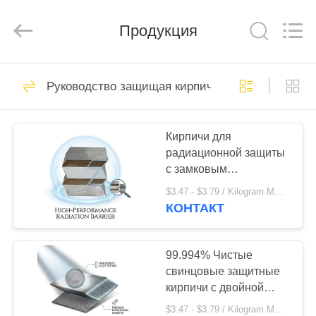
Chengxin
Radiation
Protection
Equipment
Продукция
Co.,
Ltd.
All
Rights
ДОМ
Reserved.
232
Руководство защищая кирпичи
Руководство
ПРОДУКТЫ
защищая листы
Кирпичи для
радиационной защиты
О
с замковым
НАС
соединением для
$3.47 - $3.79 / Kilogram MOQ:500 килограммов
стоматологических
КОНТАКТ
рентгеновских
63
ПУТЕШЕСТВИЕ
кабинетов с
Руководство
ФАБРИКИ
одинарным ёлочным
99.994% Чистые
замком и 99,99%
свинцовые защитные
защищая кирпичи
чистым свинцом в
кирпичи с двойной
ПРОВЕРКА
компактном дизайне
стержней и
$3.47 - $3.79 / Kilogram MOQ:500 килограммов