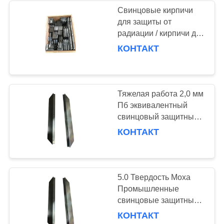
Свинцовые кирпичи
для защиты от
38
радиации / кирпичи для
Контейнеры
защиты от
КОНТАКТ
рентгеновских лучей из
защищаемые
свинца
руководством
Тяжелая работа 2,0 мм
Пб эквивалентный
свинцовый защитный
кирпич Радиационная
КОНТАКТ
24
защита до
Руководство
327,5\u00b0C
защищая одеяла
5.0 Твердость Моха
Промышленные
свинцовые защитные
кирпичи с прочностью
КОНТАКТ
на протяжение 12 МПа